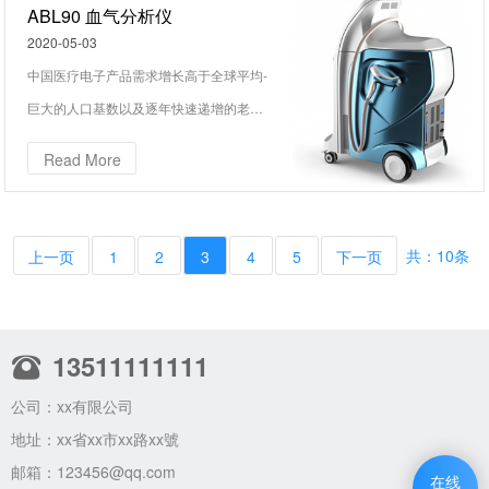
长。
ABL90 血气分析仪
2020-05-03
中国医疗电子产品需求增长高于全球平均-
巨大的人口基数以及逐年快速递增的老龄
化人口和人们不断增强的健康意识，国家
Read More
政策、医疗信息化及技术革命的推动。中
国医疗电子产品市场需求持续保持快速增
长。
共：10条
上一页
1
2
3
4
5
下一页
13511111111
公司：xx有限公司
地址：xx省xx市xx路xx號
邮箱：
123456@qq.com
在线